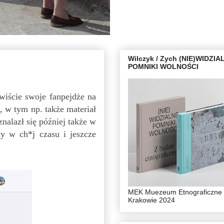
Wilczyk / Zych (NIE)WIDZIA
POMNIKI WOLNOŚCI
iście swoje fanpejdże na
 w tym np. także materiał
 znalazł się później także w
ety w ch*j
czasu
i jeszcze
MEK Muezeum Etnograficzne
Krakowie 2024